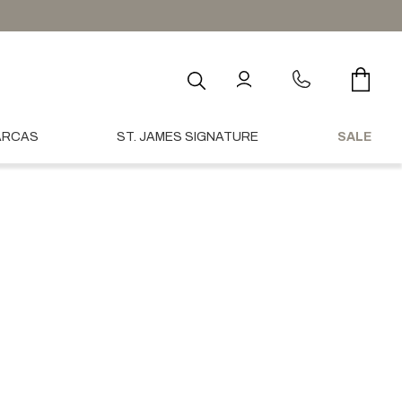
International Shipping Available
O que você procura?
ARCAS
ST. JAMES SIGNATURE
SALE