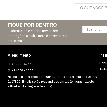
O QUE VOCÊ PR
FIQUE POR DENTRO
Cadastre-se e receba novidades,
promoções e muito mais diretamente no
seu e-mail!
Atendimento
Inst
Sobr
(11) 2955 - 5344
Trab
(11) 94558 - 3353
Nossa equipe atende de segunda-feira à sexta-feira das 08h00
às 17h00. Emails serão respondidos em até 24 horas (exceto
sábados, domingos e feriados).